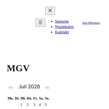
Zum
Inhalt
springen
Startseite
Jetzt Mitsingen
Neuigkeiten
Kalender
MGV
Juli
2026
Mo.
Di.
Mi.
Do.
Fr.
Sa.
So.
1
2
3
4
5