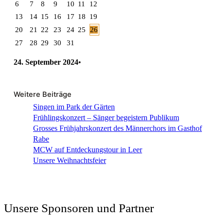
6
7
8
9
10
11
12
13
14
15
16
17
18
19
20
21
22
23
24
25
26
27
28
29
30
31
24. September 2024
•
Weitere Beiträge
Singen im Park der Gärten
Frühlingskonzert – Sänger begeistern Publikum
Grosses Frühjahrskonzert des Männerchors im Gasthof
Rabe
MCW auf Entdeckungstour in Leer
Unsere Weihnachtsfeier
Unsere Sponsoren und Partner